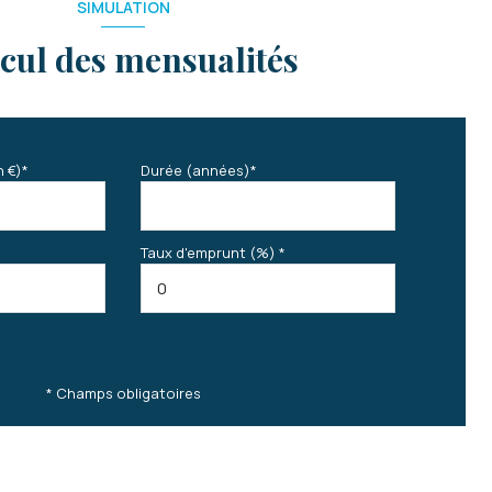
SIMULATION
cul des mensualités
n €)*
Durée (années)*
Taux d'emprunt (%) *
* Champs obligatoires