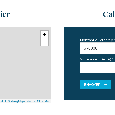
ier
Cal
+
Montant du crédit (e
−
Votre apport (en €) *
ENVOYER
aflet
|
©
Maps
|
© OpenStreetMap
Jawg