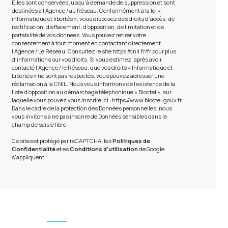
Elles sont conservées jusqu'à demande de suppression et sont
destinées à l'Agence / au Réseau. Conformément à la loi «
informatique et libertés », vous disposez des droits d’accès, de
rectification, d’effacement, d’opposition, de limitation et de
portabilité de vos données. Vous pouvez retirer votre
consentement à tout moment en contactant directement
l’Agence / Le Réseau. Consultez le site
https://cnil.fr/fr
pour plus
d’informations sur vos droits. Si vous estimez, après avoir
contacté l'Agence / le Réseau, que vos droits « Informatique et
Libertés » ne sont pas respectés, vous pouvez adresser une
réclamation à la CNIL. Nous vous informons de l’existence de la
liste d'opposition au démarchage téléphonique « Bloctel », sur
laquelle vous pouvez vous inscrire ici :
https://www.bloctel.gouv.fr
.
Dans le cadre de la protection des Données personnelles, nous
vous invitons à ne pas inscrire de Données sensibles dans le
champ de saisie libre.
Ce site est protégé par reCAPTCHA, les
Politiques de
Confidentialité
et es
Conditions d'utilisation
de Google
s'appliquent.