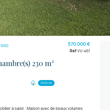
570 000 €
7232)
Réf
VV-461
Maison 6 pièce(s) 4 chambre(s) 230 m²
2500 m²
ilier à saisir : Maison avec de beaux volumes