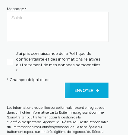
Message *
J'ai pris connaissance de la Politique de
confidentialité et des informations relatives
au traitement de mes données personnelles
*
* Champs obligatoires
ENVOYER
Les informations recueillies sur ce formulaire sont enregistrées
dans un fichier informatisé par La Boite Immo agissant comme
Sous-traitant du traitement pour la gestion de la
clientèle/prospects de l'Agence / du Réseau qui reste Responsable
du Traitement de vos Données personnelles. La base légale du
traitement repose sur l'intérêt légitime de l'Agence / du Réseau.