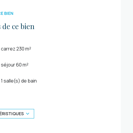
E BIEN
 de ce bien
carrez 230 m²
séjour 60 m²
1 salle(s) de bain
construit en 1978
1 garage(s)
ÉRISTIQUES
arboré