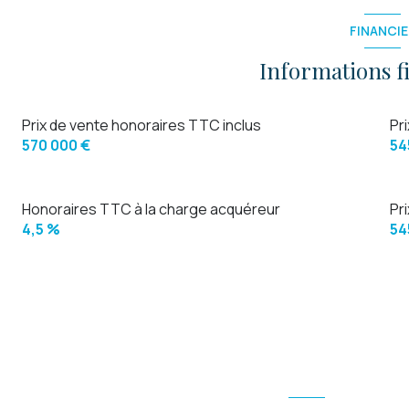
FINANCIE
piscinable
Informations f
Prix de vente honoraires TTC inclus
Pr
570 000 €
54
Honoraires TTC à la charge acquéreur
Pr
4,5 %
54