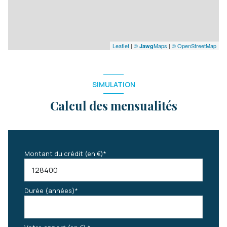
Leaflet
|
©
Maps
|
© OpenStreetMap
Jawg
SIMULATION
Calcul des mensualités
Montant du crédit (en €)*
Durée (années)*