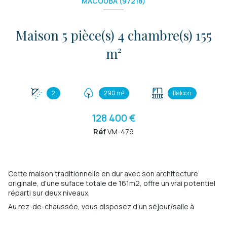
MACOUBA (97218)
Maison 5 pièce(s) 4 chambre(s) 155
m²
2
290 m²
Balcon
128 400 €
Réf
VM-479
Cette maison traditionnelle en dur avec son architecture
originale, d'une suface totale de 161m2, offre un vrai potentiel
réparti sur deux niveaux.
Au rez-de-chaussée, vous disposez d’un séjour/salle à
manger, d’une cuisine indépendante, de deux chambres,
d’une salle d’eau avec WC, et d’une terrasse couverte à