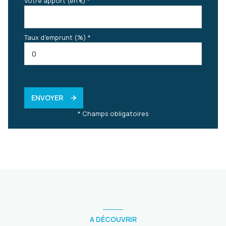
Votre apport (en €) *
Taux d'emprunt (%) *
ENVOYER
* Champs obligatoires
A DÉCOUVRIR