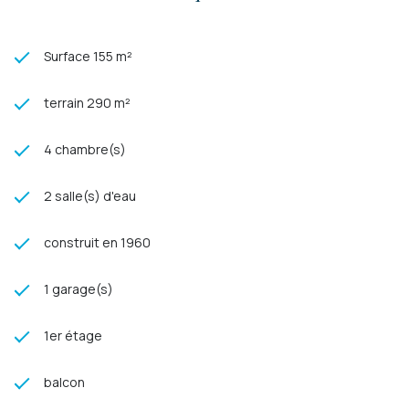
Configuration duplex fonctionnelle
avec espaces de vie et nuit
bien distincts.
Surface 155 m²
Terrasse couverte
offrant un espace extérieur protégé et
discret sans vis à vis.
Potentiel locatif complémentaire
: location du local annexe ou
terrain 290 m²
création d’un cabinet indépendant pour professionnels de
santé ou autre activité génératrice de revenus.
4 chambre(s)
Emplacement avantageux
face à la route, garantissant une
visibilité et un accès faciles pour le local professionnel.
Contacter l'agence ALIZES.
2 salle(s) d'eau
construit en 1960
1 garage(s)
1er étage
balcon