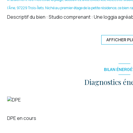
l’Âne, 97229 Trois-Îlets. Niché au premier étage de la petite résidence, ce bien ra
Descriptif du bien :
Studio comprenant : Une loggia agréabl
dégagement avec placard, Une salle d’eau, Surface au sol to
Atouts majeurs :
Plage à 2 minutes à pied, Résidence calme
résidence secondaire ou investissement locatif
AFFICHER PL
Profitez d’un emplacement privilégié à l’Anse à l’Âne, pro
nautiques, tout en bénéficiant du calme d’une petite copr
Les informations sur les risques auxquels ce bien est expo
BILAN ÉNERGÉ
Diagnostics én
DPE en cours