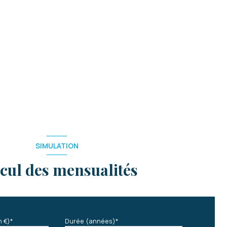
SIMULATION
cul des mensualités
n €)*
Durée (années)*