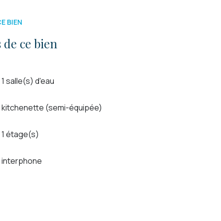
E BIEN
 de ce bien
1 salle(s) d'eau
kitchenette (semi-équipée)
1 étage(s)
interphone