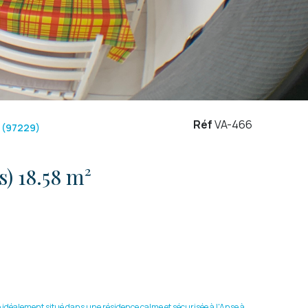
Réf
VA-466
 (97229)
Studio 1 pièce(s) 18.58 m²
idéalement situé dans une résidence calme et sécurisée à l'Anse à