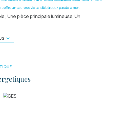
re offre un cadre de vie paisible à deux pas de la mer.
e , Une pièce principale lumineuse, Un
tale : 31,53 m², Surface loi Carrez : 18,58 m²
 et sécurisée, Parfait pour pied-à-terre,
US
che des commerces, restaurants et activités
opriété.
sé sont disponibles sur le site
Géorisques
TIQUE
ergetiques