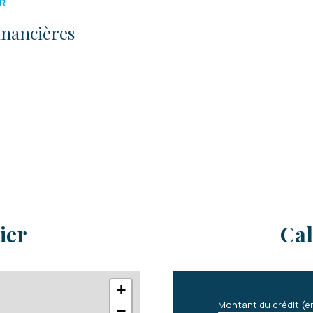
R
inancières
ier
Cal
+
Montant du crédit (e
−