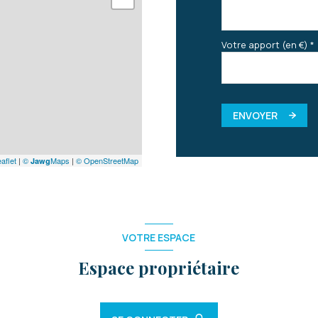
Votre apport (en €) *
ENVOYER
aflet
|
©
Maps
|
© OpenStreetMap
Jawg
VOTRE ESPACE
Espace propriétaire