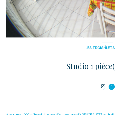
LES TROIS-ÎLETS
1
À seulement 100 mètres de la plage, découvrez avec L'AGENCE ALIZES ce studio 